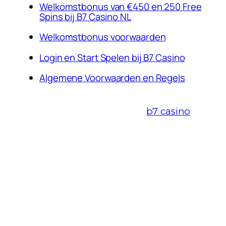
Welkomstbonus van €450 en 250 Free
Spins bij B7 Casino NL
Welkomstbonus voorwaarden
Login en Start Spelen bij B7 Casino
Algemene Voorwaarden en Regels
Als een van de meest populaire online
casinos in Nederland, biedt
b7 casino
zijn spelers een unieke ervaring met zijn
brede gamma aan spellen, veilige en
betrouwbare betalingen en een
welkomstbonus van 100% tot €450 en
250 FS.
Om aan te sluiten bij de huidige trend
van online casinos, heeft B7 Casino een
eigen applicatie ontwikkeld, waardoor