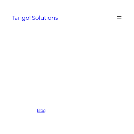
Skip
to
Tango1 Solutions
content
B7 CASINO LOGIN
WELKOMSTBONUS
100 TOT 450 EN 250
FS.1317
Written by
in
Blog