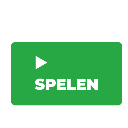
B7 CASINO — LOGIN,
WELKOMSTBONUS
100% TOT €450 EN
250 FS
▶️
SPELEN
Содержимое