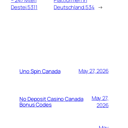
Destei.5311
Deutschland.534
→
MORE POSTS
May 27, 2026
Uno Spin Canada
May 27,
No Deposit Casino Canada
Bonus Codes
2026
May